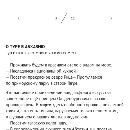
4
12
О ТУРЕ В АБХАЗИЮ —
Тур охватывает много красивых мест.
— Проживать будем в красивом отеле с видом на море.
— Насладимся национальной кухней.
— Посетим прекрасное озеро Рица— Прогуляемся
по приморскому парку в старой Гагре.
Это настоящее произведение ландшафтного искусства,
заложенное ещё принцем Ольденбургским в начале
прошлого века. В
марте
здесь особенно хорошо —нет летней
толчеи, зато есть тишина, нарушаемая только пением птиц
и шуршанием опавших листьев под ногами.
— Посетим гагрскую колоннаду.
— В сопровождении лучшего гида Абхазии, мы посетим