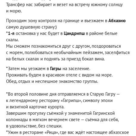
Трансфер нас забирает и везет на встречу южному солнцу
и морю.
Проходим зону контроля на границе и въезжаем в
Абхазию
самую душевную страну:)
*1-я
остановка у нас будет в
Цандрипш
в районе белые
скалы.
Мы сможем познакомиться друг с другом, поздороваться
с морем, полюбоваться необычайным пейзажем, заселфиться
на белых скалах и поднять за приезд бокал вина.
*
Затем мы уезжаем в
Гагры
на заселение.
Проживать будем в красивом отеле с видом на море.
Обед, отдых и неспешное знакомство группы.
*
Во второй половине дня отправляемся в Старую Гагру —
к легендарному ресторану «Гагрипш», символу эпохи
и визитной карточке курорта.
Завершим прогулку съёмкой у знаменитой Гагринской
колоннады в мягком вечернем свете — съёмка для себя,
в удовольствие, без спешки.
*
Ужин в ресторане «Рица», где вас ждёт настоящее абхазское