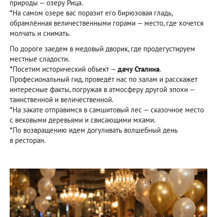
природы — озеру Рица.
*
На самом озере вас поразит его бирюзовая гладь,
обрамлённая величественными горами — место, где хочется
молчать и снимать.
По дороге заедем в медовый дворик, где продегустируем
местные сладости.
*
Посетим исторический объект —
дачу Сталина
.
Професиональный гид, проведёт нас по залам и расскажет
интересные факты, погружая в атмосферу другой эпохи —
таинственной и величественной.
*
На закате отправимся в самшитовый лес — сказочное место
с вековыми деревьями и свисающими мхами.
*
По возвращению идем догуливать волшебный день
в ресторан.