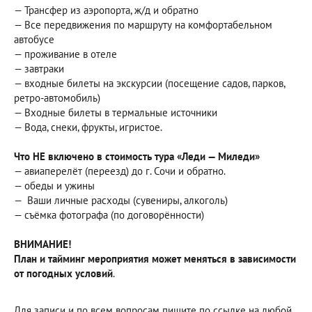
— Трансфер из аэропорта, ж/д и обратно
— Все передвижения по маршруту на комфортабельном
автобусе
— проживание в отеле
— завтраки
— входные билеты на экскурсии (посещение садов, парков,
ретро-автомобиль)
— Входные билеты в термальные источники
— Вода, снеки, фрукты, игристое.
Что НЕ включено в стоимость тура
«Леди — Миледи»
— авиаперелёт (переезд) до г. Сочи и обратно.
— обеды и ужины
— Ваши личные расходы (сувениры, алкоголь)
— съёмка фотографа (по договорённости)
ВНИМАНИЕ!
План и тайминг мероприятия может меняться в зависимости
от погодных условий
.
Для записи и по всем вопросам пишите по ссылке на любой